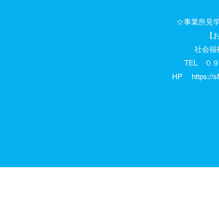
☆事業所見
【
社会福
TEL ０
HP
https:/