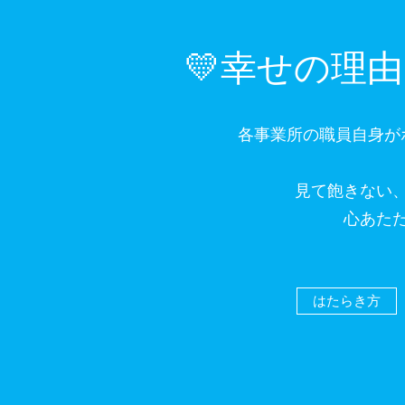
💛幸せの理
各事業所の職員自身が
​​見て飽きな
​​心あ
はたらき方