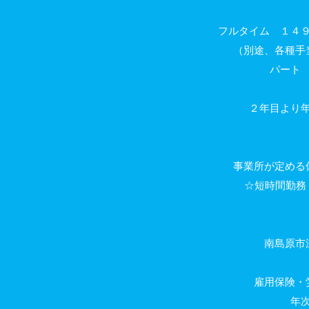
フルタイム １４
（別途、各種手
パート ８
２年目より
事業所が定める
☆短時間勤務
南島原市
雇用保険・
年