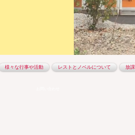
様々な行事や活動
レストとノベルについて
放課
お問い合わせ
〒859-1505 長崎県南島原市深江町戊3148-9 TEL: 0957-6
FAX: 0957-72-6297(レスト・ノベル)
cosmos2013honbu@gmail.com
Copyright (C) 2015 社会福祉法人コスモス会 All Rights R