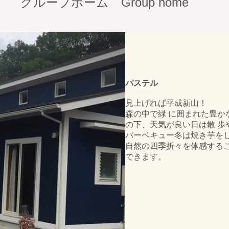
グループホーム Group home
パステル
見上げれば平成新山！
森の中で緑 に囲まれた豊か
の下、天気が良い日は散 歩
バーベキュー冬は焼き芋を
自然の四季折々を体感する
できます。